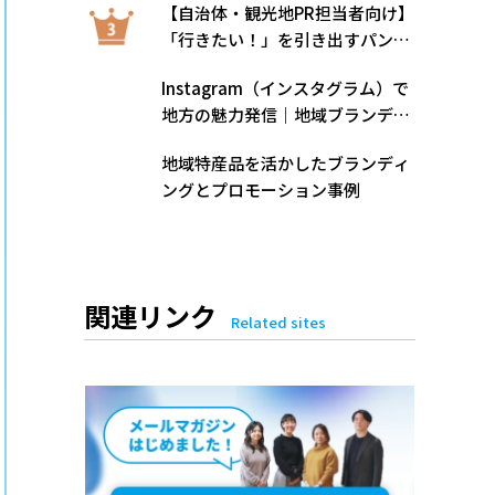
【自治体・観光地PR担当者向け】
「行きたい！」を引き出すパンフ
レットデザインのヒントと実践例
Instagram（インスタグラム）で
地方の魅力発信｜地域ブランディ
ングに効くSNSマーケティングの
地域特産品を活かしたブランディ
始め方
ングとプロモーション事例
関連リンク
Related sites