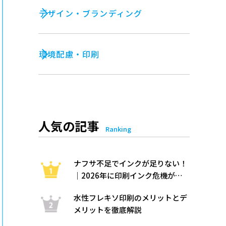
デザイン・ブランディング
環境配慮・印刷
人気の記事
Ranking
ナフサ不足でインクが足りない！
｜2026年に印刷インク危機が起
きた理由と“溶剤に頼らない”代替
水性フレキソ印刷のメリットとデ
策をわかりやすく解説
メリットを徹底解説