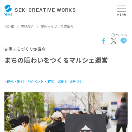
SEKI CREATIVE WORKS
MENU
HOME
実績紹介
花園まちづくり協議会
25.02.27
花園まちづくり協議会
ま
ち
の
賑
わ
い
を
つ
く
る
マ
ル
シ
ェ
運
営
観光・旅行
イベント・式典
SNS
チラシ