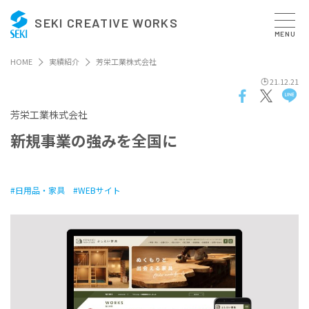
SEKI CREATIVE WORKS
MENU
HOME
実績紹介
芳栄工業株式会社
21.12.21
芳栄工業株式会社
新
規
事
業
の
強
み
を
全
国
に
日用品・家具
WEBサイト