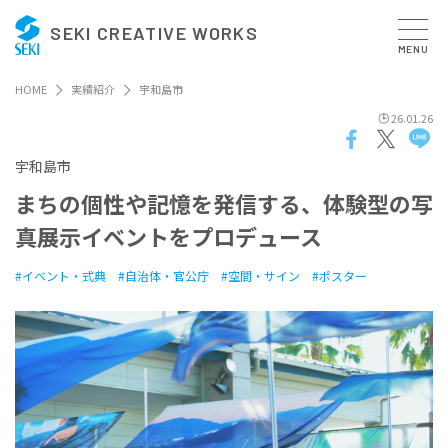
SEKI CREATIVE WORKS
MENU
HOME
実績紹介
宇和島市
26.01.26
宇和島市
ま
ち
の
個
性
や
記
憶
を
発
信
す
る
、
体
験
型
の
写
真
展
示
イ
ベ
ン
ト
を
プ
ロ
デ
ュ
ー
ス
イベント・式典
自治体・官公庁
空間・サイン
ポスター