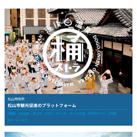
松山市役所
松山市観光促進のプラットフォーム
動画
自治体・官公庁
SNS
インターネット広告
WEBサイト
写真
VI・CI・ロゴ