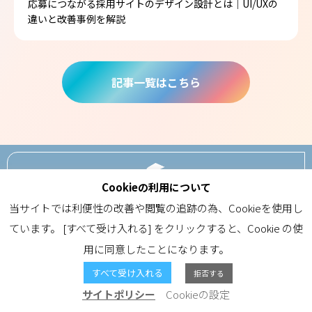
応募につながる採用サイトのデザイン設計とは｜UI/UXの
違いと改善事例を解説
記事一覧はこちら
Cookieの利用について
ABOUT
当サイトでは利便性の改善や閲覧の追跡の為、Cookieを使用し
ています。 [すべて受け入れる] をクリックすると、Cookie の使
用に同意したことになります。
CONTACT
すべて受け入れる
拒否する
サイトポリシー
Cookieの設定
Copyright(c) SEKI Co.,LTD. All Right Reserved.