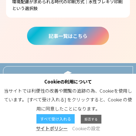
環境配慮が求められる時代の印刷方式｜水性フレキソ印刷
という選択肢
記事一覧はこちら
Cookieの利用について
ABOUT
当サイトでは利便性の改善や閲覧の追跡の為、Cookieを使用し
ています。 [すべて受け入れる] をクリックすると、Cookie の使
用に同意したことになります。
CONTACT
すべて受け入れる
拒否する
サイトポリシー
Cookieの設定
Copyright(c) SEKI Co.,LTD. All Right Reserved.