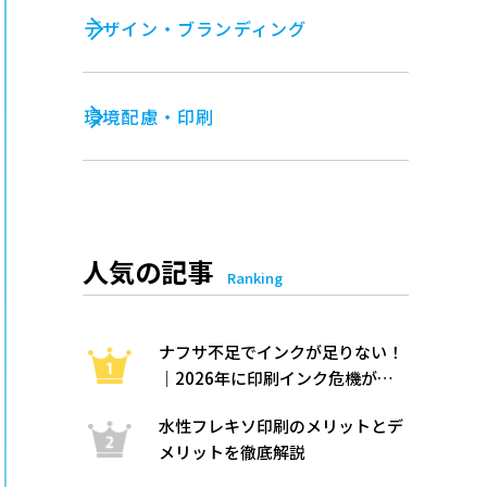
デザイン・ブランディング
環境配慮・印刷
人気の記事
Ranking
ナフサ不足でインクが足りない！
｜2026年に印刷インク危機が起
きた理由と“溶剤に頼らない”代替
水性フレキソ印刷のメリットとデ
策をわかりやすく解説
メリットを徹底解説