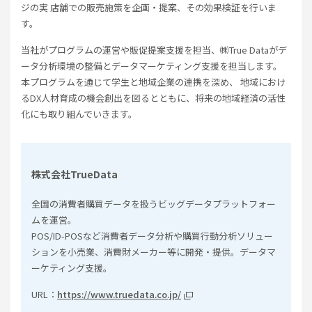
ジの実 店舗での販売施策を企画・提案、その効果検証を行いま
す。
当社がプログラムの運営や販促提案支援を担当、㈱True Dataがデ
ータ分析環境の整備とデータマーケティング支援を担当します。
本プログラムを通じて学生と地域企業の連携を深め、 地域におけ
るDX人材育成の機会創出を図るとともに、将来の地域経済の活性
化にも取り組んでいきます。
株式会社TrueData
全国の消費者購買データを扱うビッグデータプラットフォー
ムを運営。
POS/ID-POSなど消費者データ分析や購買行動分析ソリュー
ションを小売業、消費財メーカー等に開発・提供。データマ
ーケティング支援。
URL：
https://www.truedata.co.jp/