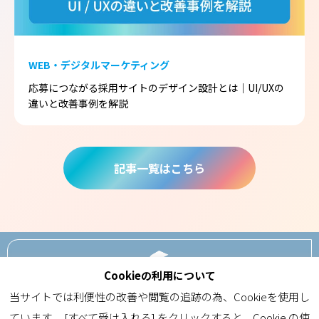
WEB・デジタルマーケティング
応募につながる採用サイトのデザイン設計とは｜UI/UXの
違いと改善事例を解説
記事一覧はこちら
Cookieの利用について
ABOUT
当サイトでは利便性の改善や閲覧の追跡の為、Cookieを使用し
ています。 [すべて受け入れる] をクリックすると、Cookie の使